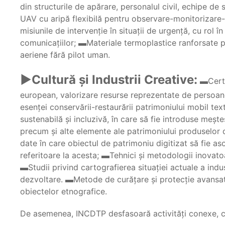
din structurile de apărare, personalul civil, echipe de 
UAV cu aripă flexibilă pentru observare-monitorizare-
misiunile de intervenţie în situaţii de urgenţă, cu rol 
comunicaţiilor; ▬Materiale termoplastice ranforsate p
aeriene fără pilot uman.
►Cultură şi Industrii Creative:
▬Certif
european, valorizare resurse reprezentate de persoan
esenţei conservării-restaurării patrimoniului mobil tex
sustenabilă şi incluzivă, în care să fie introduse meşte
precum şi alte elemente ale patrimoniului produselor d
date în care obiectul de patrimoniu digitizat să fie asoci
referitoare la acesta; ▬Tehnici şi metodologii inovat
▬Studii privind cartografierea situaţiei actuale a indus
dezvoltare. ▬Metode de curăţare şi protecţie avansată
obiectelor etnografice.
De asemenea, INCDTP desfasoară activităţi conexe, care 