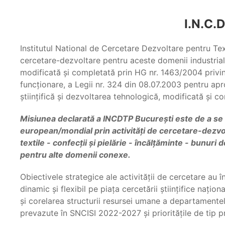
I.N.C.D
Institutul National de Cercetare Dezvoltare pentru Texti
cercetare-dezvoltare pentru aceste domenii industria
modificată şi completată prin HG nr. 1463/2004 privi
funcţionare, a Legii nr. 324 din 08.07.2003 pentru ap
ştiinţifică şi dezvoltarea tehnologică, modificată şi 
Misiunea declarată a INCDTP Bucureşti este de a se d
european/mondial prin activităţi de cercetare-dezvolta
textile - confecţii şi pielărie - încălţăminte - bunur
pentru alte domenii conexe.
Obiectivele strategice ale activităţii de cercetare au
dinamic şi flexibil pe piaţa cercetării ştiinţifice naţio
şi corelarea structurii resursei umane a departamentel
prevazute în SNCISI 2022-2027 şi priorităţile de tip 