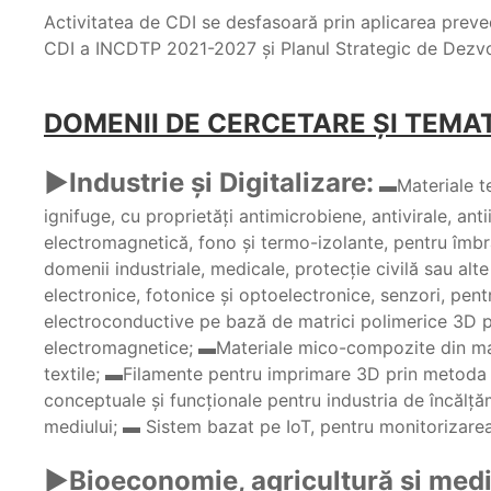
Activitatea de CDI se desfasoară prin aplicarea prev
CDI a INCDTP 2021-2027 şi Planul Strategic de Dezvo
DOMENII DE CERCETARE ȘI TEMA
►Industrie şi Digitalizare:
▬Materiale tex
ignifuge, cu proprietăţi antimicrobiene, antivirale, an
electromagnetică, fono şi termo-izolante, pentru îmbrac
domenii industriale, medicale, protecţie civilă sau alt
electronice, fotonice şi optoelectronice, senzori, pen
electroconductive pe bază de matrici polimerice 3D p
electromagnetice; ▬Materiale mico-compozite din mate
textile; ▬Filamente pentru imprimare 3D prin metod
conceptuale şi funcţionale pentru industria de încălţă
mediului; ▬ Sistem bazat pe IoT, pentru monitorizarea
►Bioeconomie, agricultură şi medi