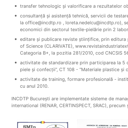
transfer tehnologic şi valorificare a rezultatelor o
consultanţă şi asistenţă tehnică, servicii de testar
la office@incdtp.ro , loreta.nedelcu@incdtp.ro), se
economici din sectorul textile-pielărie prin 2 lab
editare şi publicare reviste ştiinţifice, prin editur
of Science (CLARIVATE), www.revistaindustriatextil
Categoria B+, la pozitia 281/2010, cod CNCSIS 56
activitate de standardizare prin participarea la 5 c
piele şi confecţii”, CT 108 - “Materiale plastice ş
activitate de training, formare profesională - inst
cu anul 2010.
INCDTP Bucureşti are implementate sisteme de manage
international (RENAR, CERTINSPECT, SRAC), precum şi