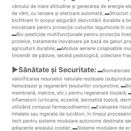
vântului de mare altitudine şi generarea de energie ele
de vânt, cu lansare şi aterizare automată; ▬Structuri 
biofiltrant în scopul asigurării dezvoltării durabile a 
inovatoare pentru protecţia culturilor legumicole în co
▬Bio-pesticide multifuncţionale pentru protecţia livez
proteice, tratamente inovatoare pe bază de geluri prot
agriculturii durabile; ▬Module aeriene colapsabile mul
(incendii de pădure, secetă pedologică, colectare frac
►Sănătate şi Securitate:
▬Biomateriale d
valorificarea resurselor naturale reziduale (subproduse
hemostazei şi regenerării ţesuturilor conjunctive; ▬Bi
membrană, matrice, etc.) pentru regenerare tisulară; 
inflamatorii (urticarie, eczemă, dermatită topică, derm
utilizând compusi farmacodinamici; ▬Evaluarea riscului
inhalate sau ingerate de lucrători, în timpul proceselo
tech pentru sisteme modulare autonome destinate semnal
adiacente arealului costier; ▬Sisteme modulare de ech