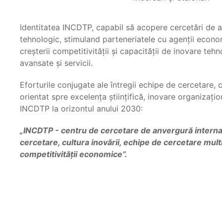
Identitatea INCDTP, capabil să acopere cercetări de av
tehnologic, stimuland parteneriatele cu agenţii econom
creşterii competitivităţii şi capacităţii de inovare te
avansate şi servicii.
Eforturile conjugate ale întregii echipe de cercetar
orientat spre excelenţa ştiinţifică, inovare organizaţio
INCDTP la orizontul anului 2030:
„INCDTP - centru de cercetare de anvergură internaţi
cercetare, cultura inovării, echipe de cercetare multi
competitivităţii economice”.